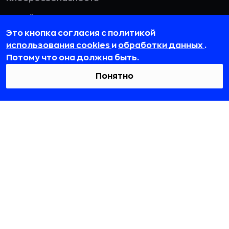
Дизайн
Это кнопка согласия с политикой
HR
использования cookies
и
обработки данных
.
Потому что она должна быть.
Смотреть все
Понятно
115432, г. Москва, вн. тер. г. муниципальный
округ Даниловский, пр-кт Андропова, д. 18, к. 3
team@rb.ru