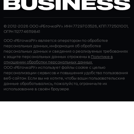
© 2012-2026 ООО «РБточкаРУ». ИНН 7729703526, КПП 772501001,
ОГРН 1127746119841
ООО «РБточкаРУ» является оператором по обработке
персональных данных, информация об обработке
персональных данных и сведения о реализуемых требованиях
к защите персональных данных отражены в
Политике в
отношении обработки персональных данных.
ООО «РБточкаРУ» использует файлы cookie с целью
персонализации сервисов и повышения удобства пользования
веб-сайтом. Если вы не хотите, чтобы ваши пользовательские
данные обрабатывались, пожалуйста, ограничьте их
использование в своём браузере.