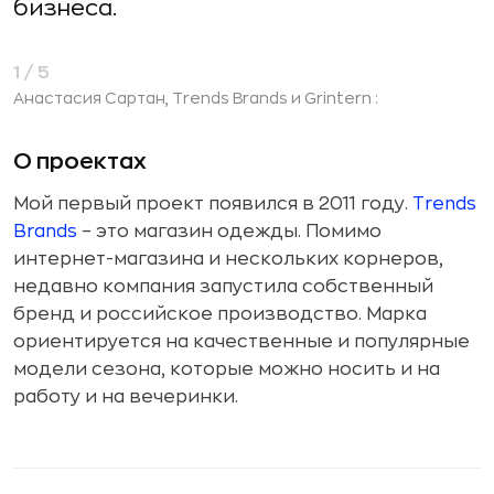
бизнеса.
1/5
Анастасия Сартан, Trends Brands и Grintern :
И
О проектах
Мой первый проект появился в 2011 году.
Trends
«
0
Brands
– это магазин одежды. Помимо
п
интернет-магазина и нескольких корнеров,
у
недавно компания запустила собственный
з
бренд и российское производство. Марка
м
ориентируется на качественные и популярные
р
модели сезона, которые можно носить и на
д
работу и на вечеринки.
м
б
В феврале 2013 года я запустила сайт
Grintern
,
где можно подобрать стажировку на свой вкус