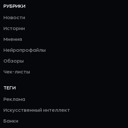
работы.
РУБРИКИ
В сотрудниках нужна честность и прямота,
Новости
никаких игр и политики.
Истории
Мнения
Нейропрофайлы
Обзоры
Чек-листы
ТЕГИ
Реклама
Искусственный интеллект
Банки