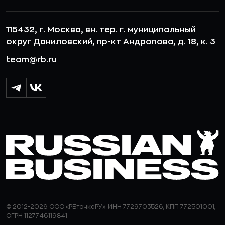
115432, г. Москва, вн. тер. г. муниципальный
округ Даниловский, пр-кт Андропова, д. 18, к. 3
team@rb.ru
© 2012-2026 ООО «РБточкаРУ». ИНН 7729703526, КПП 772501001,
ОГРН 1127746119841