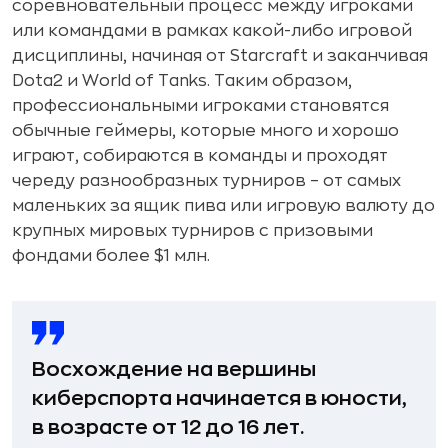
соревновательный процесс между игроками
или командами в рамках какой-либо игровой
дисциплины, начиная от Starcraft и заканчивая
Dota2 и World of Tanks. Таким образом,
профессиональными игроками становятся
обычные геймеры, которые много и хорошо
играют, собираются в команды и проходят
череду разнообразных турниров – от самых
маленьких за ящик пива или игровую валюту до
крупных мировых турниров с призовыми
фондами более $1 млн.
Восхождение на вершины
киберспорта начинается в юности,
в возрасте от 12 до 16 лет.