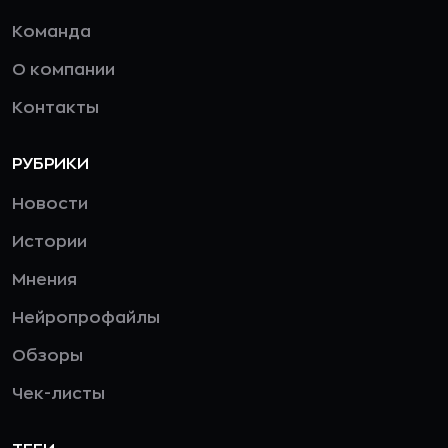
Команда
О компании
Контакты
РУБРИКИ
Новости
Истории
Мнения
Нейропрофайлы
Обзоры
Чек-листы