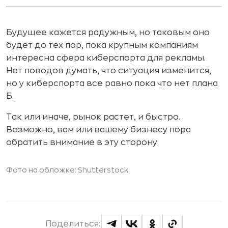
Будущее кажется радужным, но таковым оно
будет до тех пор, пока крупным компаниям
интересна сфера киберспорта для рекламы.
Нет поводов думать, что ситуация изменится,
но у киберспорта все равно пока что нет плана
Б.
Так или иначе, рынок растет, и быстро.
Возможно, вам или вашему бизнесу пора
обратить внимание в эту сторону.
Фото на обложке:
Shutterstock.
Поделиться: