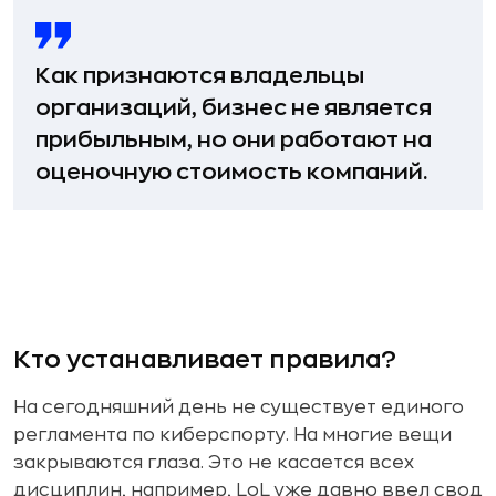
Как признаются владельцы
организаций, бизнес не является
прибыльным, но они работают на
оценочную стоимость компаний.
Кто устанавливает правила?
На сегодняшний день не существует единого
регламента по киберспорту. На многие вещи
закрываются глаза. Это не касается всех
дисциплин, например, LoL уже давно ввел свод