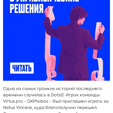
Одна из самых громких историй последнего
времени случилась в Dota2. Игрок команды
Virtus.pro – DKPhobos – был приглашен играть за
Natus Vincere, куда благополучно перешел.