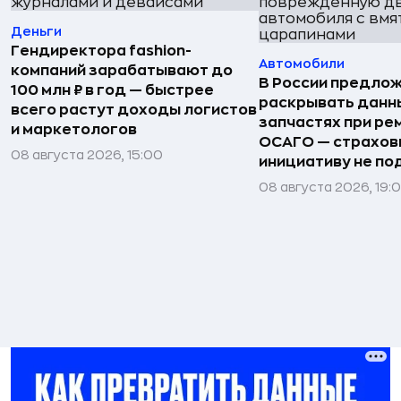
Деньги
Гендиректора fashion-
Автомобили
компаний зарабатывают до
В России предло
100 млн ₽ в год — быстрее
раскрывать данн
всего растут доходы логистов
запчастях при ре
и маркетологов
ОСАГО — страхо
08 августа 2026, 15:00
инициативу не п
08 августа 2026, 19: