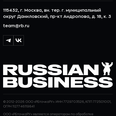
115432, г. Москва, вн. тер. г. муниципальный
округ Даниловский, пр-кт Андропова, д. 18, к. 3
team@rb.ru
© 2012-2026 ООО «РБточкаРУ». ИНН 7729703526, КПП 772501001,
ОГРН 1127746119841
ООО «РБточкаРУ» является оператором по обработке