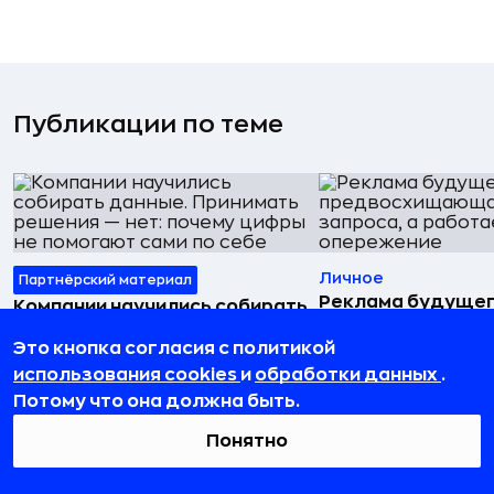
Публикации по теме
Личное
Партнёрский материал
Реклама будущег
Компании научились собирать
предвосхищающа
данные. Принимать решения —
Это кнопка согласия с политикой
запроса, а работа
нет: почему цифры не
опережение
использования cookies
и
обработки данных
.
помогают сами по себе
Потому что она должна быть.
22 июля 2026, 19:00
21 июля 2026, 16:04
Понятно