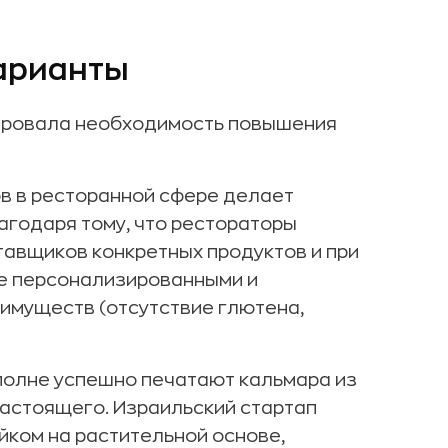
варианты
ровала необходимость повышения
в в ресторанной сфере делает
агодаря тому, что рестораторы
тавщиков конкретных продуктов и при
ее персонализированными и
муществ (отсутствие глютена,
полне успешно печатают кальмара из
 настоящего. Израильский стартап
ейком на растительной основе,