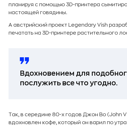
планируя с помощью 3D-принтера сымитиро
настоящей говядины.
А австрийский проект Legendary Vish раз
печатать на 3D-принтере растительного ло
Вдохновением для подобног
послужить все что угодно.
Так, в середине 80-х годов Джон Во (John 
вдохновлен кофе, который он варил по утра