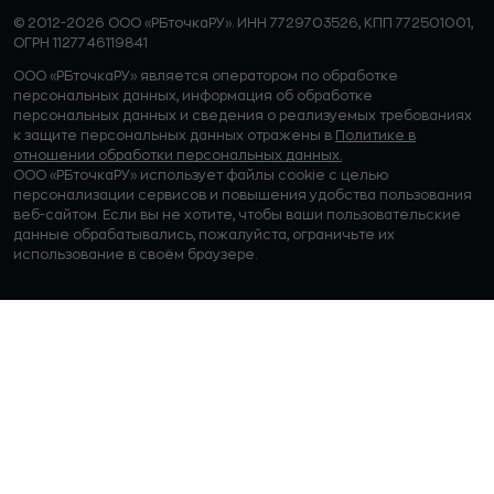
© 2012-2026 ООО «РБточкаРУ». ИНН 7729703526, КПП 772501001,
ОГРН 1127746119841
ООО «РБточкаРУ» является оператором по обработке
персональных данных, информация об обработке
персональных данных и сведения о реализуемых требованиях
к защите персональных данных отражены в
Политике в
отношении обработки персональных данных.
ООО «РБточкаРУ» использует файлы cookie с целью
персонализации сервисов и повышения удобства пользования
веб-сайтом. Если вы не хотите, чтобы ваши пользовательские
данные обрабатывались, пожалуйста, ограничьте их
использование в своём браузере.