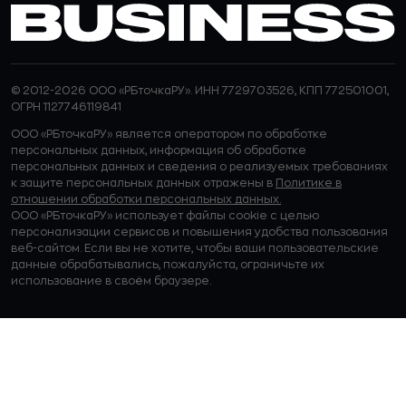
© 2012-2026 ООО «РБточкаРУ». ИНН 7729703526, КПП 772501001,
ОГРН 1127746119841
ООО «РБточкаРУ» является оператором по обработке
персональных данных, информация об обработке
персональных данных и сведения о реализуемых требованиях
к защите персональных данных отражены в
Политике в
отношении обработки персональных данных.
ООО «РБточкаРУ» использует файлы cookie с целью
персонализации сервисов и повышения удобства пользования
веб-сайтом. Если вы не хотите, чтобы ваши пользовательские
данные обрабатывались, пожалуйста, ограничьте их
использование в своём браузере.