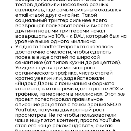
тестов добавили несколько разных
сценариев, где самым сильным оказался
email «твой друг онлайн». Такой
социальный триггер сильнее всего
возвращал пользователей и вместе с
другими новыми триггерами начал
возвращать на 10%+ к DAU, который был на
уровне выше одного миллиона.
У одного foodtech-проекта оказалось
достаточно смелости, чтобы сделать
посев в виде статей по широкой
семантике (от типов кухни до рецептов).
Увидев спустя три месяца рост
органического трафика, число статей
кратно увеличили, задействовали
«Яндекс.Дзен» с пониманием формата
контента, в итоге речь идет о росте 50Х и
трафике, измеримом в миллионах. Этот же
проект потестировал правильное
описание рецептов с точки зрения SEO в
YouTube, получив двукратный рост
просмотров. Не то чтобы пользователи
чаще ищут этот контент, просто YouTube
стал его чаще рекомендовать, считая
более качественным и релевантным. А