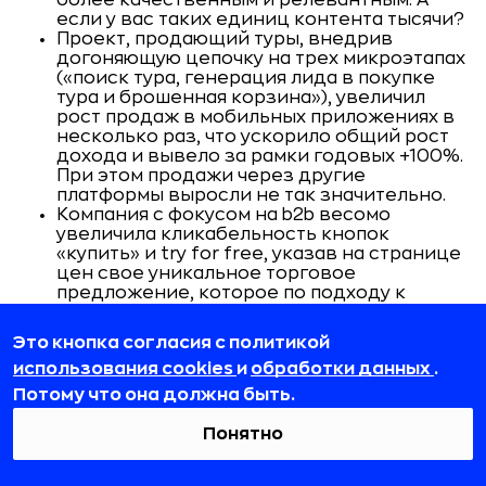
если у вас таких единиц контента тысячи?
Проект, продающий туры, внедрив
догоняющую цепочку на трех микроэтапах
(«поиск тура, генерация лида в покупке
тура и брошенная корзина»), увеличил
рост продаж в мобильных приложениях в
несколько раз, что ускорило общий рост
дохода и вывело за рамки годовых +100%.
При этом продажи через другие
платформы выросли не так значительно.
Компания с фокусом на b2b весомо
увеличила кликабельность кнопок
«купить» и try for free, указав на странице
цен свое уникальное торговое
предложение, которое по подходу к
ценообразованию кардинально
отличается от конкурентов. Пользователи
Это кнопка согласия с политикой
стали лучше считывать это как ценность.
использования cookies
и
обработки данных
.
Это увеличивало общую вероятность
покупки (не все, кто идут во free trial, в
Потому что она должна быть.
итоге покупают).
Мобильное приложение
внедрило
на
Понятно
экране оплаты две опции покупки — free
trial и покупка подписки сразу (до этого