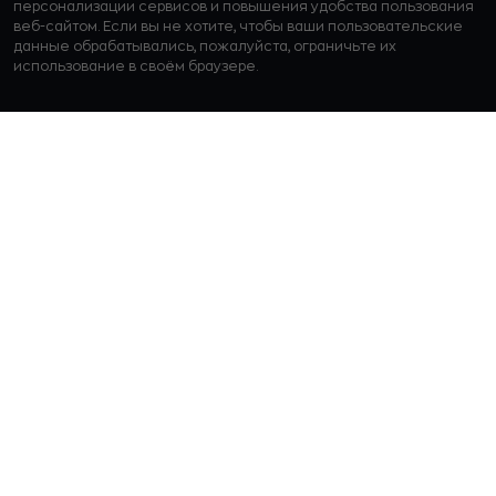
персонализации сервисов и повышения удобства пользования
веб-сайтом. Если вы не хотите, чтобы ваши пользовательские
данные обрабатывались, пожалуйста, ограничьте их
использование в своём браузере.