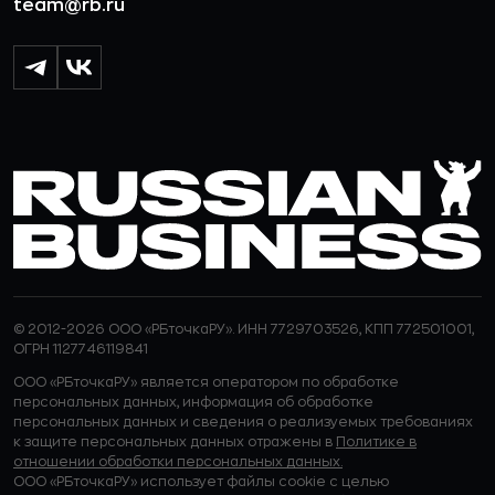
team@rb.ru
© 2012-2026 ООО «РБточкаРУ». ИНН 7729703526, КПП 772501001,
ОГРН 1127746119841
ООО «РБточкаРУ» является оператором по обработке
персональных данных, информация об обработке
персональных данных и сведения о реализуемых требованиях
к защите персональных данных отражены в
Политике в
отношении обработки персональных данных.
ООО «РБточкаРУ» использует файлы cookie с целью