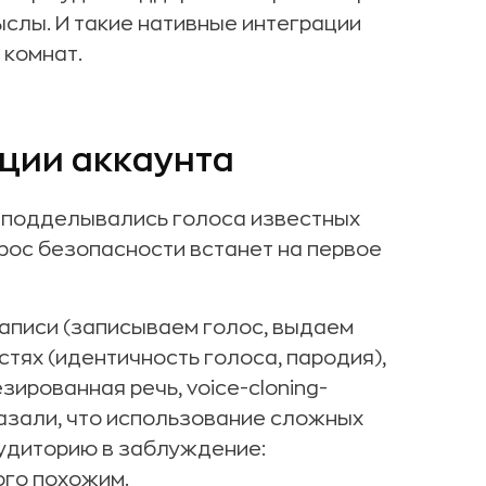
слы. И такие нативные интеграции
 комнат.
ции аккаунта
а подделывались голоса известных
прос безопасности встанет на первое
записи (записываем голос, выдаем
тях (идентичность голоса, пародия),
зированная речь, voice-cloning-
казали, что использование сложных
аудиторию в заблуждение:
ого похожим.