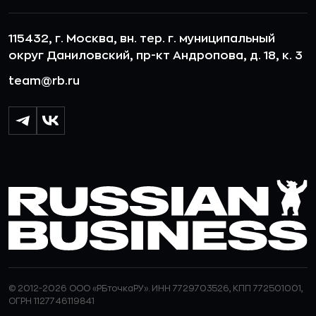
115432, г. Москва, вн. тер. г. муниципальный
округ Даниловский, пр-кт Андропова, д. 18, к. 3
team@rb.ru
© 2012-2026 ООО «РБточкаРУ». ИНН 7729703526, КПП 772501001,
ОГРН 1127746119841