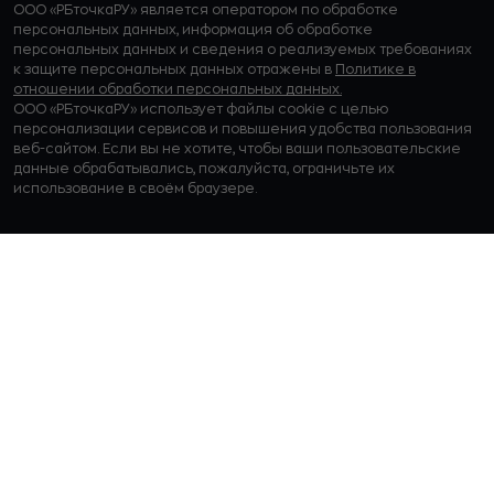
ООО «РБточкаРУ» является оператором по обработке
персональных данных, информация об обработке
персональных данных и сведения о реализуемых требованиях
к защите персональных данных отражены в
Политике в
отношении обработки персональных данных.
ООО «РБточкаРУ» использует файлы cookie с целью
персонализации сервисов и повышения удобства пользования
веб-сайтом. Если вы не хотите, чтобы ваши пользовательские
данные обрабатывались, пожалуйста, ограничьте их
использование в своём браузере.