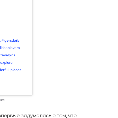
t #igersdaily
lisbonlovers
travelpics
#explore
derful_places
ния
 впервые задумалась о том, что