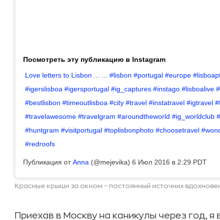
Посмотреть эту публикацию в Instagram
Love letters to Lisbon ... ... #lisbon #portugal #europe #lisboap
#igerslisboa #igersportugal #ig_captures #instago #lisboalive #
#bestlisbon #timeoutlisboa #city #travel #instatravel #igtravel #
#travelawesome #travelgram #aroundtheworld #ig_worldclub 
#huntgram #visitportugal #toplisbonphoto #choosetravel #won
#redroofs
Публикация от
Anna
(@mejevika)
6 Июл 2016 в 2:29 PDT
Красные крыши за окном – постоянный источних вдохнове
Приехав в Москву на каникулы через год, я