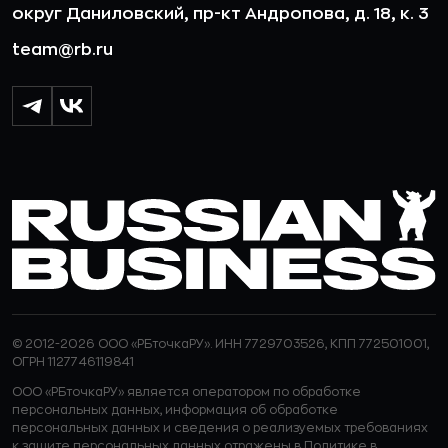
округ Даниловский, пр-кт Андропова, д. 18, к. 3
team@rb.ru
© 2012-2026 ООО «РБточкаРУ». ИНН 7729703526, КПП 772501001,
ОГРН 1127746119841
ООО «РБточкаРУ» является оператором по обработке
персональных данных, информация об обработке
персональных данных и сведения о реализуемых требованиях
к защите персональных данных отражены в
Политике в