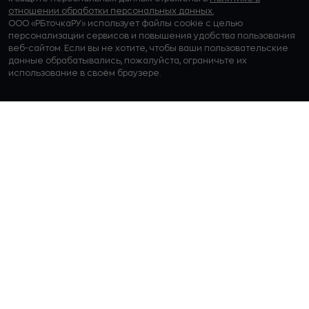
отношении обработки персональных данных.
ООО «РБточкаРУ» использует файлы cookie с целью
персонализации сервисов и повышения удобства пользования
веб-сайтом. Если вы не хотите, чтобы ваши пользовательские
данные обрабатывались, пожалуйста, ограничьте их
использование в своём браузере.