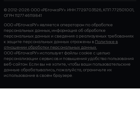
© 2012-2026 ООО «РБточкаРУ». ИНН 7729703526, КПП 772501001,
ОГРН 1127746119841
ООО «РБточкаРУ» является оператором по обработке
персональных данных, информация об обработке
персональных данных и сведения о реализуемых требованиях
к защите персональных данных отражены в
Политике в
отношении обработки персональных данных.
ООО «РБточкаРУ» использует файлы cookie с целью
персонализации сервисов и повышения удобства пользования
веб-сайтом. Если вы не хотите, чтобы ваши пользовательские
данные обрабатывались, пожалуйста, ограничьте их
использование в своём браузере.