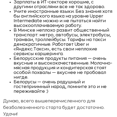
Зарплаты в ИТ-секторе хорошие, с
другими отраслями все не так здорово.
Учите иностранные языки. Без знания хотя
бы английского языка на уровне Upper
Intermediate можно и не пытаться найти
высокооплачиваемую работу.
В Минске неплохо развит общественный
транспорт: метро, автобусы, электробусы,
трамваи, троллейбусы. Тарифы на такси
демократичные. Работает Uber и
«Яндекс.Такси», есть свои неплохие
сервисы каршеринга.
Белорусские продукты питания — очень
вкусные и высококачественные. Молочно-
мясная продукция и кондитерская стоят
особой похвалы — вкуснее не пробовал
нигде.
Белорусы — очень радушный и
гостеприимный народ, помните это и не
переживайте :)
Думаю, всего вышеперечисленного для
безболезненного старта будет достаточно.
Удачи!