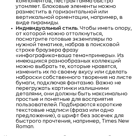
компонентов, пестрая гамма быстро
утомляет. Блоковые элементы можно
разместить в горизонтальной или
вертикальной ориентации, например, в
виде пирамиды.
Индивидуальный стиль.
Чтобы иметь опору,
от которой можно оттолкнуться,
посмотрите готовые экземпляры по
нужной тематике, набрав в поисковой
строке браузера фразу
«инфографика+ваша тема+примеры». Из
имеющихся разнообразных коллекций
можно выбрать те, которые нравятся,
изменить их по своему вкусу или сделать
наброски собственного творения на листе
бумаги, подключая фантазию. Важно не
перегружать картинки излишними
деталями, они должны быть максимально
простые и понятные для восприятия
пользователей. Подбираются короткие
текстовые надписи (фраза или одно
предложение), а шрифт без засечек для
быстрого прочтения, например, Times New
Roman.