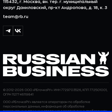
115432, г. Москва, вн. тер. г. муниципальный
округ Даниловский, пр-кт Андропова, д. 18, к. 3
team@rb.ru
© 2012-2026 ООО «РБточкаРУ». ИНН 7729703526, КПП 772501001,
ОГРН 1127746119841
ООО «РБточкаРУ» является оператором по обработке
персональных данных, информация об обработке
персональных данных и сведения о реализуемых требованиях