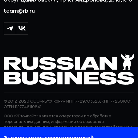
округ Даниловский, пр-кт Андропова, д. 18, к. 3
team@rb.ru
© 2012-2026 ООО «РБточкаРУ». ИНН 7729703526, КПП 772501001,
ОГРН 1127746119841
ООО «РБточкаРУ» является оператором по обработке
персональных данных, информация об обработке
персональных данных и сведения о реализуемых требованиях
к защите персональных данных отражены в
Политике в