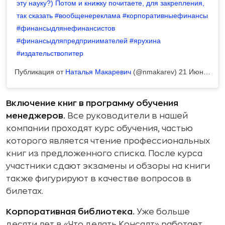
эту науку?) Потом и книжку почитаете, для закрепления,
так сказать #вообщенереклама #корпоративныефинансы
#финансыдлянефинансистов
#финансыдляпредпринимателей #ярухина
#издательствопитер
Публикация от
Наталья Макаревич
(@nmakarev)
21 Июн 2019 в 11:02 PDT
Включение книг в программу обучения
менеджеров.
Все руководители в нашей
компании проходят курс обучения, частью
которого является чтение профессиональных
книг из предложенного списка. После курса
участники сдают экзамены и обзоры на книги
также фигурируют в качестве вопросов в
билетах.
Корпоративная библиотека.
Уже больше
десяти лет в «Что делать Консалт» работает