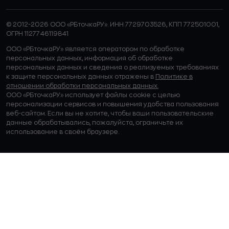
© 2012-2026 ООО «РБточкаРУ». ИНН 7729703526, КПП 772501001,
ОГРН 1127746119841
ООО «РБточкаРУ» является оператором по обработке
персональных данных, информация об обработке
персональных данных и сведения о реализуемых требованиях
к защите персональных данных отражены в
Политике в
отношении обработки персональных данных.
ООО «РБточкаРУ» использует файлы cookie с целью
персонализации сервисов и повышения удобства пользования
веб-сайтом. Если вы не хотите, чтобы ваши пользовательские
данные обрабатывались, пожалуйста, ограничьте их
использование в своём браузере.