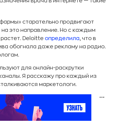
азначения врача в интернете — такие
 «фармы» старательно продвигают
 на это направление. Но с каждым
растет. Deloitte
определила
, что в
ива обогнала даже рекламу на радио.
ологам.
льзуют для онлайн-раскрутки
каналы. Я расскажу про каждый из
 сталкиваются маркетологи.