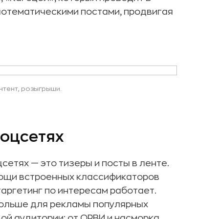
лотематическими постами, продвигая
нтент, розыгрыши.
соцсетях
етях — это тизеры и посты в ленте.
мощи встроенных классификаторов
таргетинг по интересам работает.
больше для рекламы популярных
й аудитории: от ОРВИ и насморка,