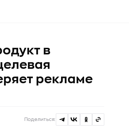
родукт в
 целевая
еряет рекламе
Поделиться: