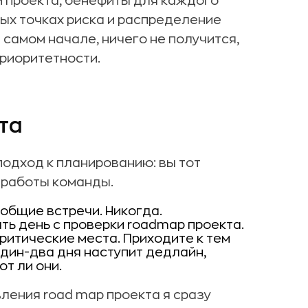
й проекта, бенефиты для каждого
ых точках риска и распределение
в самом начале, ничего не получится,
приоритетности.
та
одход к планированию: вы тот
 работы команды.
 общие встречи. Никогда.
ть день с проверки roadmap проекта.
критические места. Приходите к тем
один-два дня наступит дедлайн,
т ли они.
ления road map проекта я сразу