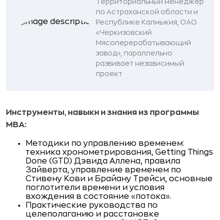
Территориальный менеджер
по Астраханской области и
Республике Калмыкия, ОАО
«Черкизовский
Мясоперерабатывающий
завод», параллельно
развивает независимый
проект
Инструменты, навыки и знания из программы
MBA:
Методики по управлению временем:
техника хронометрирования, Getting Things
Done (GTD) Дэвида Аллена, правила
Зайверта, управление временем по
Стивену Кови и Брайану Трейси, основные
поглотители времени и условия
вхождения в состояние «потока».
Практические руководства по
целеполаганию и расстановке