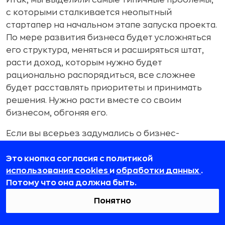
с которыми сталкивается неопытный
стартапер на начальном этапе запуска проекта.
По мере развития бизнеса будет усложняться
его структура, меняться и расширяться штат,
расти доход, которым нужно будет
рационально распорядиться, все сложнее
будет расставлять приоритеты и принимать
решения. Нужно расти вместе со своим
бизнесом, обгоняя его.
Если вы всерьез задумались о бизнес-
образовании, то нет причин откладывать
реализацию идеи на будущее. Ежедневное
Это кнопка согласия с политикой
использования cookies
и
обработки данных
.
совершенствование – единственный путь
Потому что она должна быть.
успешного предпринимателя. Опыт,
приобретенный путем набивания шишек – это
Понятно
полезно. Но совокупность знаний и удачного
опыта – в разы лучше.