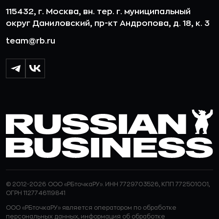
115432, г. Москва, вн. тер. г. муниципальный
округ Даниловский, пр-кт Андропова, д. 18, к. 3
team@rb.ru
© 2012-2026 ООО «РБточкаРУ». ИНН 7729703526, КПП 772501001,
ОГРН 1127746119841
ООО «РБточкаРУ» является оператором по обработке
персональных данных, информация об обработке