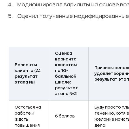
Модифицировал варианты на основе воз
Оценил полученные модифицированные 
Оценка
варианта
Варианты
клиентом
Причины непол
клиента (А):
по 10-
удовлетворени
результат
балльной
результат эта
этапа №1
шкале:
результат
этапа №2
Остаться на
Буду просто пл
работе и
течению, хотя 
6 баллов
ждать
желание начат
повышения
дело.