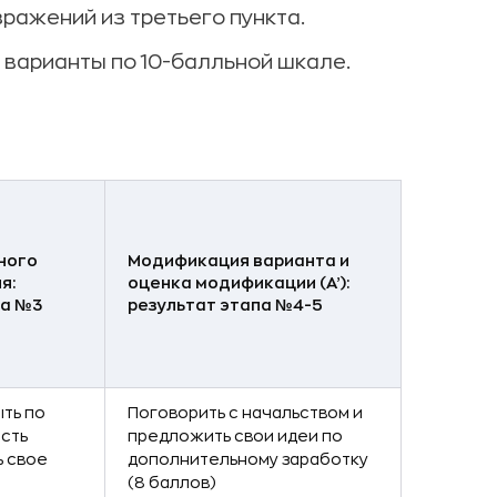
ражений из третьего пункта.
варианты по 10-балльной шкале.
ного
Модификация варианта и
я:
оценка модификации (А’):
па №3
результат этапа №4-5
ыть по
Поговорить с начальством и
есть
предложить свои идеи по
ь свое
дополнительному заработку
(8 баллов)