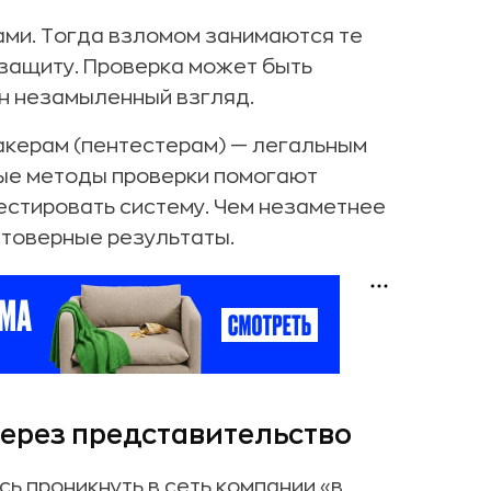
ами. Тогда взломом занимаются те
 защиту. Проверка может быть
ен незамыленный взгляд.
акерам (пентестерам) — легальным
ные методы проверки помогают
естировать систему. Чем незаметнее
стоверные результаты.
ерез представительство
ь проникнуть в сеть компании «в