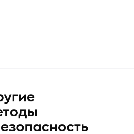
ругие
етоды
безопасность