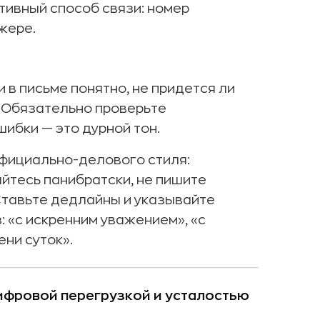
тивный способ связи: номер
жере.
и в письме понятно, не придется ли
 Обязательно проверьте
ибки — это дурной тон.
фициально-делового стиля:
айтесь панибратски, не пишите
 Ставьте дедлайны и указывайте
 «с искренним уважением», «с
ни суток».
цифровой перегрузкой и усталостью