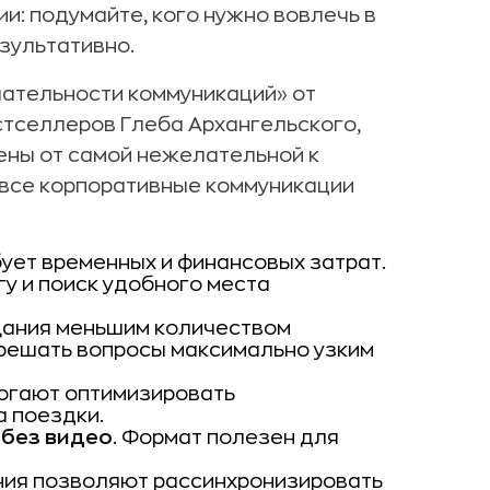
: подумайте, кого нужно вовлечь в
езультативно.
ательности коммуникаций» от
стселлеров Глеба Архангельского,
ены от самой нежелательной к
 все корпоративные коммуникации
бует временных и финансовых затрат.
гу и поиск удобного места
щания меньшим количеством
ь решать вопросы максимально узким
огают оптимизировать
а поездки.
 без видео
. Формат полезен для
ния позволяют рассинхронизировать