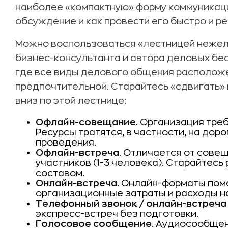
наиболее «компактную» форму коммуникации
обсуждение и как провести его быстро и р
Можно воспользоваться «лестницей нежел
бизнес-консультанта и автора деловых бе
где все виды делового общения располож
предпочтительной. Старайтесь «cдвигать»
вниз по этой лестнице:
Офлайн-совещание
. Организация тре
Ресурсы тратятся, в частности, на доро
проведения.
Офлайн-встреча
. Отличается от сове
участников (1-3 человека). Старайтес
составом.
Онлайн-встреча
. Онлайн-форматы пом
организационные затраты и расходы н
Телефонный звонок / онлайн-встреча
экспресс-встреч без подготовки.
Голосовое сообщение
. Аудиосообще