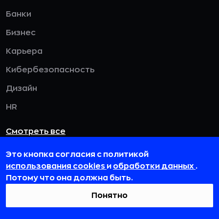
Банки
Бизнес
Карьера
Кибербезопасность
Дизайн
HR
Смотреть все
Это кнопка согласия с политикой
использования cookies
и
обработки данных
.
115432, г. Москва, вн. тер. г. муниципальный
Потому что она должна быть.
округ Даниловский, пр-кт Андропова, д. 18, к. 3
Понятно
team@rb.ru