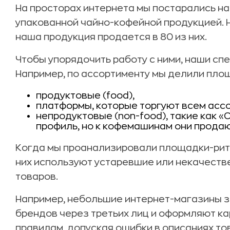
На просторах интернета мы постарались н
упакованной чайно-кофейной продукцией. Н
наша продукция продается в 80 из них.
Чтобы упорядочить работу с ними, наши сп
Например, по ассортименту мы делили площ
продуктовые (food),
платформы, которые торгуют всем ассо
непродуктовые (non-food), такие как «С
профиль, но к кофемашинам они продаю
Когда мы проанализировали площадки-рите
них используют устаревшие или некачест
товаров.
Например, небольшие интернет-магазины 
брендов через третьих лиц и оформляют к
правилам, допуская ошибки в описаниях то