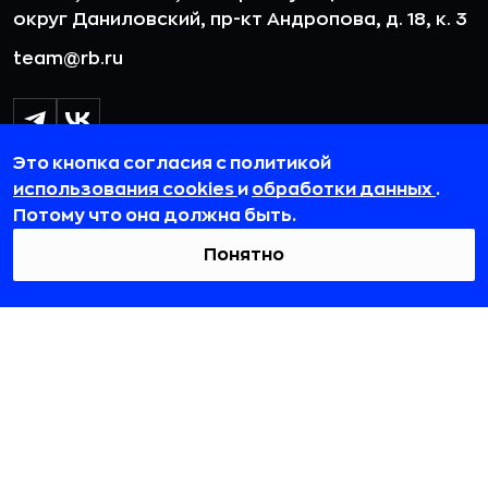
округ Даниловский, пр-кт Андропова, д. 18, к. 3
team@rb.ru
Это кнопка согласия с политикой
использования cookies
и
обработки данных
.
Потому что она должна быть.
Понятно
© 2012-2026 ООО «РБточкаРУ». ИНН 7729703526, КПП 772501001,
ОГРН 1127746119841
ООО «РБточкаРУ» является оператором по обработке
персональных данных, информация об обработке
персональных данных и сведения о реализуемых требованиях