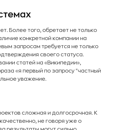
истемах
т. Более того, обретает не только
аличие конкретной компании на
евым запросам требуется не только
подтверждения своего статуса.
ании статей на «Википедии»,
фраза «я первый по запросу "частный
льное уважение.
роектов сложная и долгосрочная. К
ачественно, не говоря уже о
ва результаты могут сильно