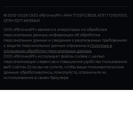
© 2012-2026 ООО «РБточкаРУ». ИНН 7729703526, КПП 772501001,
ОГРН 1127746119841
ООО «РБточкаРУ» является оператором по обработке
персональных данных, информация об обработке
персональных данных и сведения о реализуемых требованиях
к защите персональных данных отражены в
Политике в
отношении обработки персональных данных.
ООО «РБточкаРУ» использует файлы cookie с целью
персонализации сервисов и повышения удобства пользования
веб-сайтом. Если вы не хотите, чтобы ваши пользовательские
данные обрабатывались, пожалуйста, ограничьте их
использование в своём браузере.