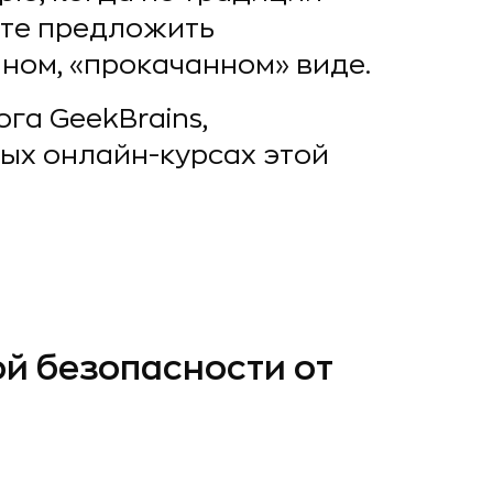
ете предложить
ном, «прокачанном» виде.
ога GeekBrains,
ых онлайн-курсах этой
ой безопасности от