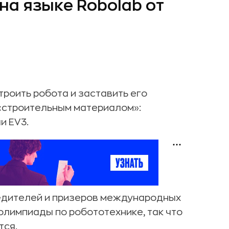
 на языке Robolab от
роить робота и заставить его
 «строительным материалом»:
и EV3.
бедителей и призеров международных
олимпиады по робототехнике, так что
тся.