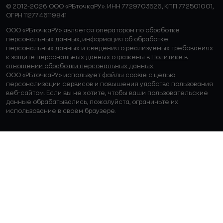
© 2012-2026 ООО «РБточкаРУ». ИНН 7729703526, КПП 772501001,
ОГРН 1127746119841
ООО «РБточкаРУ» является оператором по обработке
персональных данных, информация об обработке
персональных данных и сведения о реализуемых требованиях
к защите персональных данных отражены в
Политике в
отношении обработки персональных данных.
ООО «РБточкаРУ» использует файлы cookie с целью
персонализации сервисов и повышения удобства пользования
веб-сайтом. Если вы не хотите, чтобы ваши пользовательские
данные обрабатывались, пожалуйста, ограничьте их
использование в своём браузере.