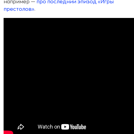
например —
про последний эпизод «Игры
престолов»
.