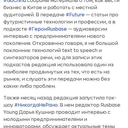
#GoChina
собраны материалы о том, как вести
бизнес в Китае и работать с местной
аудиторией. В передаче
#Future
— статьи про
футуристичные технологии и профессии, а в
подкасте
#ГероиRusbase
— аудиоверсии
интервью с предпринимателями нового
поколения. Откровенно говоря, я не большой
поклонник технологий text to speech и
синтезаторов речи, но для записи этих
подкастов редакция использовала один из
наиболее продвинутых из тех, что есть на
рынке, и слушать эти передачи можно без
каких-либо проблем.
Также месяц назад редакция запустила ток-
шоу
#НикогдаНеРано
. В нем редактор Rusbase
Young Дарья Кушнир проводит интервью с
молодыми предпринимателями и
инноваторами, обсуждает актуальные темы