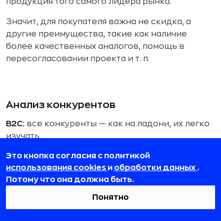
продукция того самого лидера рынка.
Значит, для покупателя важна не скидка, а
другие преимущества, такие как наличие
более качественных аналогов, помощь в
пересогласовании проекта и т. п.
Анализ конкурентов
B2C:
все конкуренты — как на ладони, их легко
изучать.
Это кнопка согласия с политикой
Например, если маркетолог собирается
использования cookies
и
обработки данных
.
продвигать услуги барбершопа, ему
Потому что она должна быть.
достаточно составить список конкурентов,
посмотреть их сайты и соцсети и отзывы
Понятно
покупателей. Сразу будет видно, какие услуги
они предлагают, как себя позиционируют, что