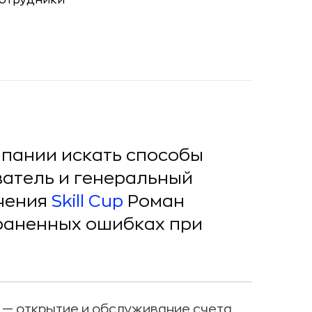
мпании искать способы
ватель и генеральный
чения
Skill Cup
Роман
раненных ошибках при
— открытие и обслуживание счета