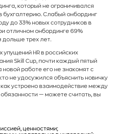
инга, который не ограничивался
 в бухгалтерию. Слабый онбординг
оду до 33% новых сотрудников в
при отличном онбординге 69%
 дольше трех лет.
х упущений HR в российских
ия Skill Cup, почти каждый пятый
а новой работе его не знакомят с
икто не удосужился объяснить новичку
я, как устроено взаимодействие между
 обязанности — можете считать, вы
иссией, ценностями;