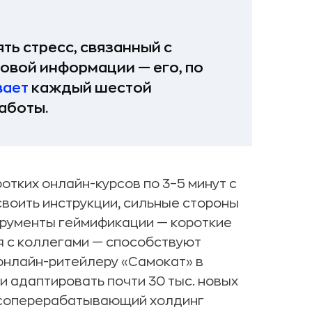
ь стресс, связанный с
вой информации — его, по
вает
каждый шестой
аботы.
тких онлайн-курсов по 3–5 минут с
воить инструкции, сильные стороны
струменты геймификации — короткие
 с коллегами — способствуют
онлайн-ритейлеру «Самокат» в
и адаптировать почти 30 тыс. новых
мясоперерабатывающий холдинг