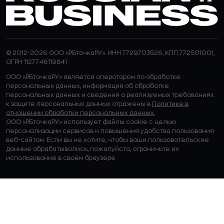
© 2012-2026 ООО «РБточкаРУ». ИНН 7729703526, КПП 772501001,
ОГРН 1127746119841
ООО «РБточкаРУ» является оператором по обработке
персональных данных, информация об обработке
персональных данных и сведения о реализуемых требованиях
к защите персональных данных отражены в
Политике в
отношении обработки персональных данных.
ООО «РБточкаРУ» использует файлы cookie с целью
персонализации сервисов и повышения удобства пользования
веб-сайтом. Если вы не хотите, чтобы ваши пользовательские
данные обрабатывались, пожалуйста, ограничьте их
использование в своём браузере.