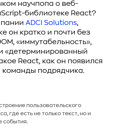
ыком научпопа о веб-
aScript-библиотеке React?
омпании
ADCI Solutions
,
ке он кратко и почти без
DOM, «иммутабельность»,
 и «детерминированный
акое React, как он появился
и команды подрядчика.
остроение пользовательского
, где есть не только текст, но и
е события.