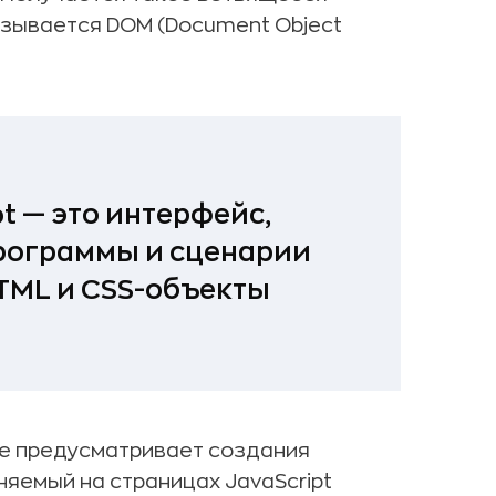
азывается DOM (Document Object
t — это интерфейс,
программы и сценарии
TML и CSS-объекты
не предусматривает создания
яемый на страницах JavaScript