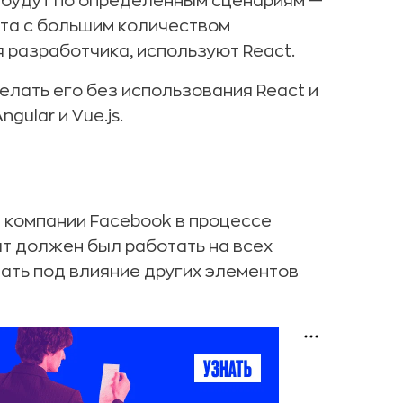
я будут по определённым сценариям —
йта с большим количеством
я разработчика, используют React.
елать его без использования React и
ular и Vue.js.
 в компании Facebook в процессе
ат должен был работать на всех
адать под влияние других элементов