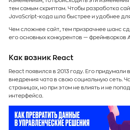
изменениям, то происходить эти изменени
тем самым скриптам. Чтобы разработка са
JavaScript-кода шла быстрее и удобнее дл
Чем сложнее сайт, тем призрачнее шанс сд
его основных конкурентов — фреймворков Ang
Как возник React
React появился в 2013 году. Его придумали
внедрения чата в свою социальную сеть. Ч
страницах, но при этом не влиять и не поп
интерфейса.