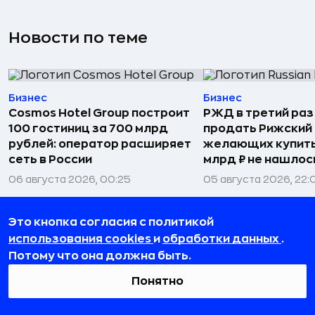
Новости по теме
Бизнес
Бизнес
Cosmos Hotel Group построит
РЖД в третий раз
100 гостиниц за 700 млрд
продать Рижский 
рублей: оператор расширяет
желающих купить
сеть в России
млрд ₽ не нашлос
06 августа 2026, 00:25
05 августа 2026, 22:
Это кнопка согласия с политикой
использования cookies
и
обработки данных
.
Потому что она должна быть.
Понятно