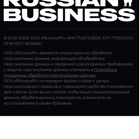
© 2012-2026 ООО «РБточкаРУ». ИНН 7729703526, КПП 772501001,
ОГРН 1127746119841
ООО «РБточкаРУ» является оператором по обработке
персональных данных, информация об обработке
персональных данных и сведения о реализуемых требованиях
к защите персональных данных отражены в
Политике в
отношении обработки персональных данных.
ООО «РБточкаРУ» использует файлы cookie с целью
персонализации сервисов и повышения удобства пользования
веб-сайтом. Если вы не хотите, чтобы ваши пользовательские
данные обрабатывались, пожалуйста, ограничьте их
использование в своём браузере.