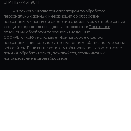
ОГРН 1127746119841
ООО «РБточкаРУ» является оператором по обработке
персональных данных, информация об обработке
персональных данных и сведения о реализуемых требованиях
к защите персональных данных отражены в
Политике в
отношении обработки персональных данных.
ООО «РБточкаРУ» использует файлы cookie с целью
персонализации сервисов и повышения удобства пользования
веб-сайтом. Если вы не хотите, чтобы ваши пользовательские
данные обрабатывались, пожалуйста, ограничьте их
использование в своём браузере.