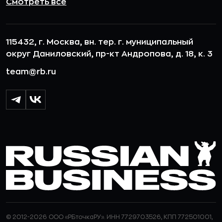
Смотреть все
115432, г. Москва, вн. тер. г. муниципальный
округ Даниловский, пр-кт Андропова, д. 18, к. 3
team@rb.ru
© 2012-2026 ООО «РБточкаРУ». ИНН 7729703526, КПП 772501001,