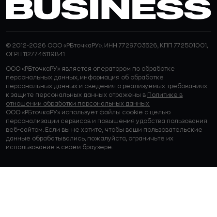
© 2012-2026 ООО «РБточкаРУ». ИНН 7729703526, КПП 772501001,
ОГРН 1127746119841
ООО «РБточкаРУ» является оператором по обработке
персональных данных, информация об обработке
персональных данных и сведения о реализуемых требованиях
к защите персональных данных отражены в
Политике в
отношении обработки персональных данных.
ООО «РБточкаРУ» использует файлы cookie с целью
персонализации сервисов и повышения удобства пользования
веб-сайтом. Если вы не хотите, чтобы ваши пользовательские
данные обрабатывались, пожалуйста, ограничьте их
использование в своём браузере.