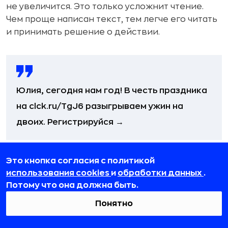
не увеличится. Это только усложнит чтение.
Чем проще написан текст, тем легче его читать
и принимать решение о действии.
Юлия, сегодня нам год! В честь праздника
на clck.ru/TgJ6 разыгрываем ужин на
двоих. Регистрируйся →
Это кнопка согласия с политикой
Мы рассмотрели распространенные ошибки в
использования cookies
и
обработки данных
.
СМС-рассылке, которые снижают конверсию и
Потому что она должна быть.
продажи. Всегда сегментируйте вашу базу,
исходя из цели, добавляйте призыв к
Понятно
действию и вставляйте правильную ссылку,
отправляйте от имени вашей компании и