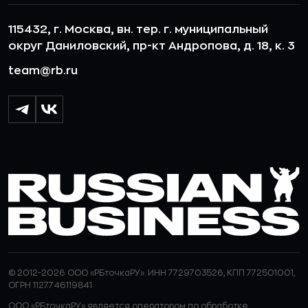
115432, г. Москва, вн. тер. г. муниципальный
округ Даниловский, пр-кт Андропова, д. 18, к. 3
team@rb.ru
© 2012-2026 ООО «РБточкаРУ». ИНН 7729703526, КПП 772501001,
ОГРН 1127746119841
ООО «РБточкаРУ» является оператором по обработке