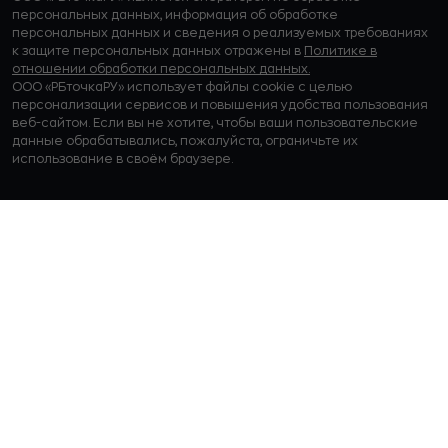
персональных данных, информация об обработке
персональных данных и сведения о реализуемых требованиях
к защите персональных данных отражены в
Политике в
отношении обработки персональных данных.
ООО «РБточкаРУ» использует файлы cookie с целью
персонализации сервисов и повышения удобства пользования
веб-сайтом. Если вы не хотите, чтобы ваши пользовательские
данные обрабатывались, пожалуйста, ограничьте их
использование в своём браузере.