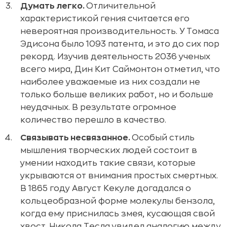
Думать легко.
Отличительной
характеристикой гения считается его
невероятная производительность. У Томаса
Эдисона было 1093 патента, и это до сих пор
рекорд. Изучив деятельность 2036 ученых
всего мира, Дин Кит Саймонтон отметил, что
наиболее уважаемые из них создали не
только больше великих работ, но и больше
неудачных. В результате огромное
количество перешло в качество.
Связывать несвязанное.
Особый стиль
мышления творческих людей состоит в
умении находить такие связи, которые
укрываются от внимания простых смертных.
В 1865 году Август Кекуле догадался о
кольцеобразной форме молекулы бензола,
когда ему приснилась змея, кусающая свой
хвост. Никола Тесла увидел аналогию между