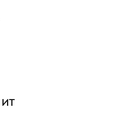
с
 ИТ