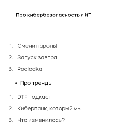
Про кибербезопасность и ИТ
Смени пароль!
Запуск завтра
Podlodka
Про тренды
DTF подкаст
Киберпанк, который мы
Что изменилось?