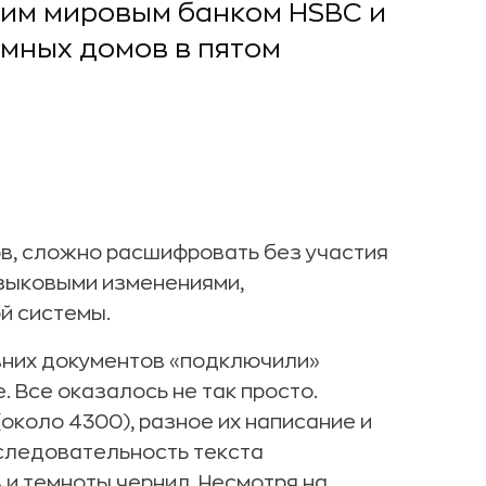
им мировым банком HSBC и
мных домов в пятом
в, сложно расшифровать без участия
языковыми изменениями,
й системы.
вних документов «подключили»
 Все оказалось не так просто.
около 4300), разное их написание и
оследовательность текста
и темноты чернил. Несмотря на