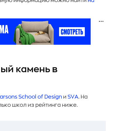
лезную информацию можно найти
на
ый камень в
arsons School of Design
и
SVA
. На
лько школ из рейтинга ниже.