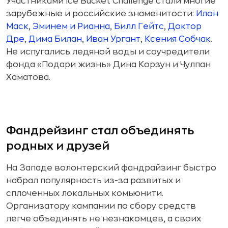
Участниками Ice Bucket Challenge стали многие
зарубежные и российские знаменитости:
Илон
Маск
,
Эминем и Рианна
,
Билл Гейтс
,
Доктор
Дре
,
Дима Билан
,
Иван Ургант
,
Ксения Собчак
.
Не испугались ледяной воды и соучредители
фонда «Подари жизнь» Дина Корзун и Чулпан
Хаматова.
Фандрейзинг стал объединять
родных и друзей
На Западе волонтерский фандрайзинг быстро
набрал популярность из-за развитых и
сплоченных локальных комьюнити.
Организатору кампании по сбору средств
легче объединять не незнакомцев, а своих