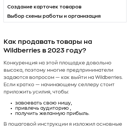
Создание карточек товаров
Выбор схемы работы и организация
поставок
Как эффективнее продавать товары на
Wildberries
Как продавать товары на
Преимущества и недостатки
Wildberries в 2023 году?
сотрудничества с Wildberries
Конкуренция на этой площадке довольно
высока, поэтому многие предприниматели
задаются вопросом — как выйти на Wildberries.
Если кратко — начинающему селлеру стоит
приложить усилия, чтобы:
завоевать свою нишу,
привлечь аудиторию ,
получить желанную прибыль.
В пошаговой инструкции я изложил основные