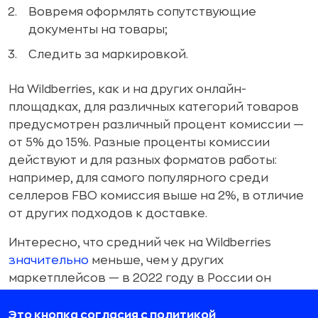
Вовремя оформлять сопутствующие
документы на товары;
Следить за маркировкой.
На Wildberries, как и на других онлайн-
площадках, для различных категорий товаров
предусмотрен различный процент комиссии —
от 5% до 15%. Разные проценты комиссии
действуют и для разных форматов работы:
например, для самого популярного среди
селлеров FBO комиссия выше на 2%, в отличие
от других подходов к доставке.
Интересно, что средний чек на Wildberries
значительно
меньше, чем у других
маркетплейсов — в 2022 году в России он
составил около 1 700 рублей, в то время как на
Lamoda и «Яндекс Маркете» россияне
Это кнопка согласия с политикой